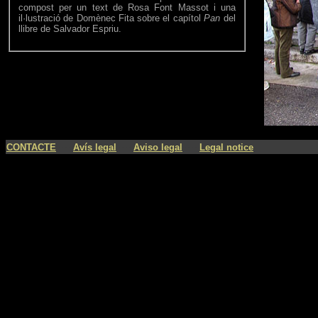
compost per un text de Rosa Font Massot i una
il·lustració de Domènec Fita sobre el capítol
Pan
del
llibre de Salvador Espriu.
----
----
----
CONTACTE
Avís legal
Aviso legal
Legal notice