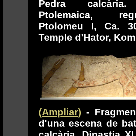
Pedra calcària.
Ptolemaica, r
Ptolomeu I, Ca. 3
Temple d'Hator, Kom 
(
Ampliar
)
- Fragmen
d'una escena de bat
calcària. Dinastia XI