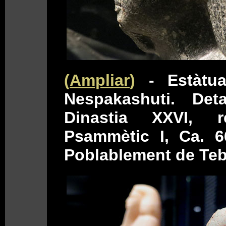
(
Ampliar
)
- Estàtua
Nespakashuti. Detal
Dinastia XXVI, 
Psammètic I, Ca. 6
Poblablement de Teb