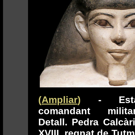
(
Ampliar
)
- Est
comandant milita
Detall. Pedra Calcàri
XVIII, regnat de Tutmo