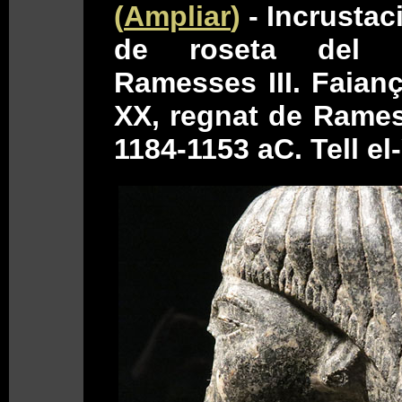
(
Ampliar
)
- Incrustac
de roseta del 
Ramesses III. Faianç
XX, regnat de Ramess
1184-1153 aC. Tell el