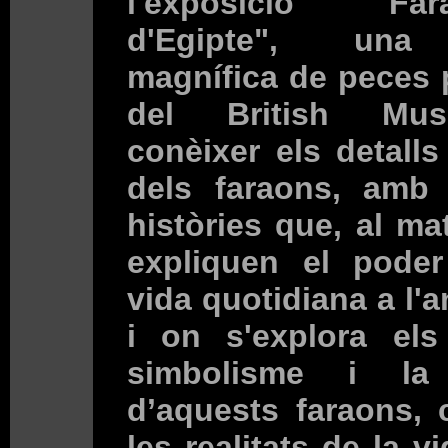
l'exposició "Fa
d'Egipte", una 
magnífica de peces 
del British Mu
conèixer els detalls
dels faraons, amb 
històries que, al ma
expliquen el poder 
vida quotidiana a l'a
i on s'explora els 
simbolisme i la 
d’aquests faraons,
les realitats de la vi