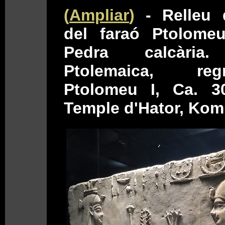
(
Ampliar
)
- Relleu 
del faraó Ptolomeu 
Pedra calcària.
Ptolemaica, r
Ptolomeu I, Ca. 3
Temple d'Hator, Kom 