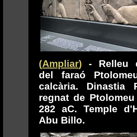
(
Ampliar
)
- Relleu 
del faraó Ptolome
calcària. Dinastia 
regnat de Ptolomeu 
282 aC. Temple d'
Abu Billo.