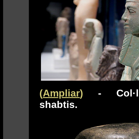
(
Ampliar
)
- Col·
shabtis.