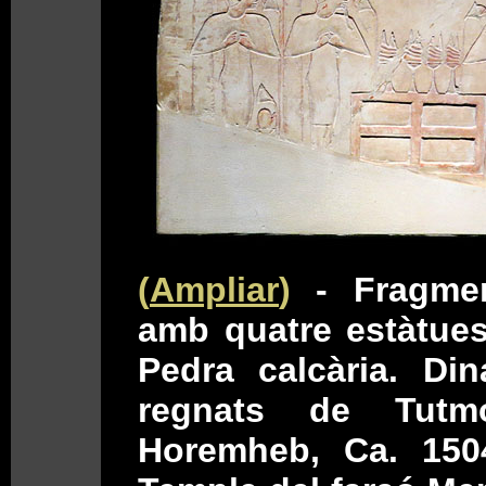
(
Ampliar
)
- Fragmen
amb quatre estàtue
Pedra calcària. Dina
regnats de Tutm
Horemheb, Ca. 150