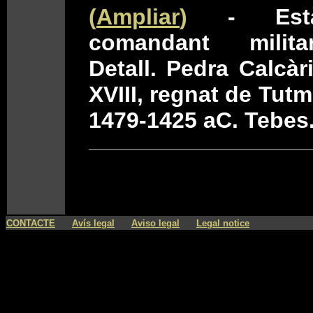
(
Ampliar
)
- Est
comandant milita
Detall. Pedra Calcàri
XVIII, regnat de Tutmo
1479-1425 aC. Tebes
----
----
----
CONTACTE
Avís legal
Aviso legal
Legal notice