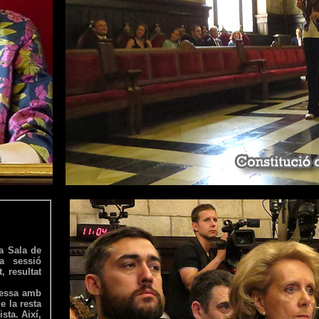
la Sala de
a sessió
, resultat
dessa amb
e la resta
sta. Així,